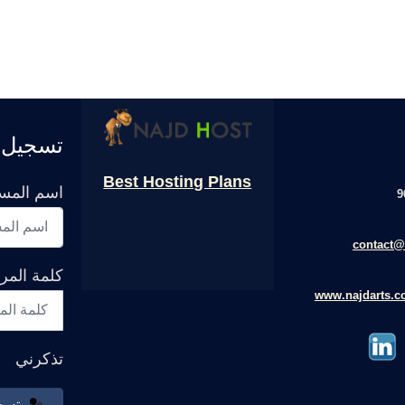
تسجيل 
Best Hosting Plans
اسم المس
contact@
كلمة المر
www.najdarts.
تذكرني
تسج