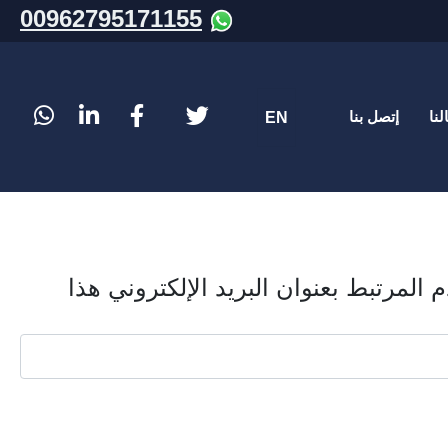
00962795171155
اختر لغتك
لنا
إتصل بنا
EN
لمرتبط بعنوان البريد الإلكتروني هذا