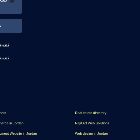
ت
نسيت
نسيت
hots
Real estate directory
erce in Jordan
Najd Art Web Solutions
pment Website in Jordan
Web design in Jordan