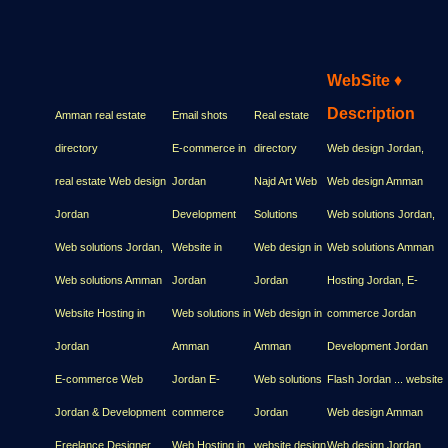
WebSite
♦
Description
Amman real estate
Email shots
Real estate
directory
E-commerce in
directory
Web design Jordan,
real estate Web design
Jordan
Najd Art Web
Web design Amman
Jordan
Development
Solutions
Web solutions Jordan,
Web solutions Jordan,
Website in
Web design in
Web solutions Amman
Web solutions Amman
Jordan
Jordan
Hosting Jordan, E-
Website Hosting in
Web solutions in
Web design in
commerce Jordan
Jordan
Amman
Amman
Development Jordan
E-commerce Web
Jordan E-
Web solutions
Flash Jordan ... website
Jordan & Development
commerce
Jordan
Web design Amman
Freelance Designer
Web Hosting in
website design
Web design Jordan